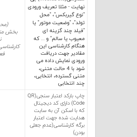
نهایت - مثلا تعریف ورودی
"نوع گیربکس"، "محل
تولد"، "وضعیت موتور" یا
(
محد
"فیلد چند گزینه ای
بخش متق
معیوب یا سالم" و ... که
ن
هنگام کارشناسی این
کارشناسی
مقادیر جهت دریافت
فع
ورودی نمایش داده می
شود با 4 حالت متنی،
متنی گسترده، انتخابی،
چند انتخابی
چاپ بارکد اعتبار سنجی(QR
Code) دارای کد دیجیتال
که با اسکن آن به سایت
هدایت شده جهت اعتبار
برگه کارشناسی(عدم جعلی
بودن)