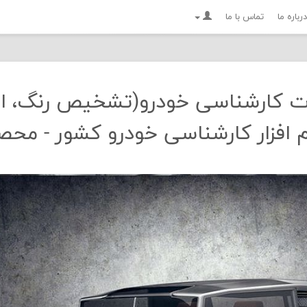
درباره ما
تماس با ما
عات کارشناسی خودرو(تشخیص رنگ، اص