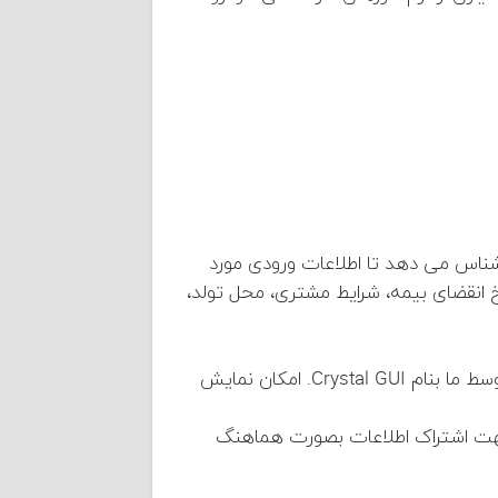
رشناس می دهد تا اطلاعات ورودی مورد
انقضای بیمه، شرایط مشتری، محل تولد،
رابط گرافیکی بسیار دلنشین و خوانا در مقایسه با سایر نرم افزارهای ایرانی. استفاده از طراحی ابداع شده توسط ما بنام Crystal GUI. امکان نمایش
جهت اشتراک اطلاعات بصورت هماهنگ