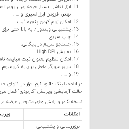
ابزار نقاشی بسیار حرفه ای بر روی 
بهتر، افزودن ابزار اسپری و ... .
امکان زوم کردن پنجره ثبت.
پشتیبانی ویندوز 7 به بالا حتی برای سیستم های ضعیف. اما پیشنهاد ما ویندوز 10 به بالا برای کیفیت نمایش بصری صد در صدی است.
چاپ سریع.
جستجو سریع در بایگانی.
نمایش High DPI
امکان تنظیم بعنوان
ثبت مبایعه نام
دارای مرورگر داخلی بر پایه کرومیوم.
و ... .
در ادامه، لینک دانلود نرم افزار در انته
حالت آزمایشی ویرایش "کاربردی" فعال می
نسخه 5 در ویرایش های متنوعی عرضه می شود و قیمت با توجه به امکانات مورد نظر افزایش می یابد تا تناسب بین نیاز و هزینه برقرار شود.
امکانات
ویرای
بروزرسانی و پشتیبانی