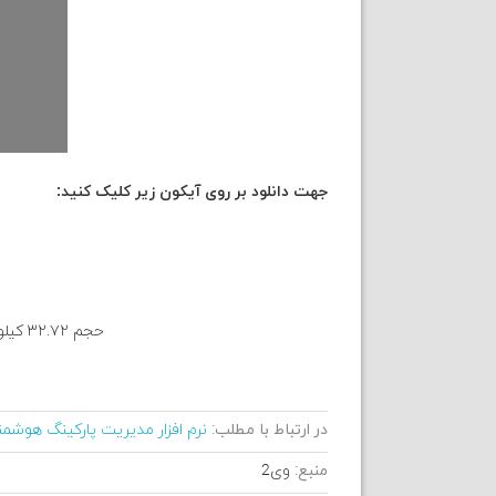
جهت دانلود بر روی آیکون زیر کلیک کنید:
حجم ۳۲.۷۲ کیلو بایت , ۱۳۶۶x۶۰۵ پیکسل (اندازه اصلی) , تاریخ آپلود ۱۰ سال پیش(به روز شده در ۱۰ سال پیش)
در ارتباط با مطلب:
نرم افزار مدیریت پارکینگ هوشم
منبع:
وی2