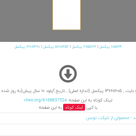
۱۰۵x۶۴ پیکسل
|
۲۸۵x۱۷۶ پیکسل
|
۵۷۰x۲۵۲ پیکسل
|
۸۶۰x۳۸۰ پیکسل
لینک کوتاه به این صفحه:
vtwo.org/6168837524
یا کپی
لینک کوتاه
به این صفحه
ند - محصولی از شرکت توسن