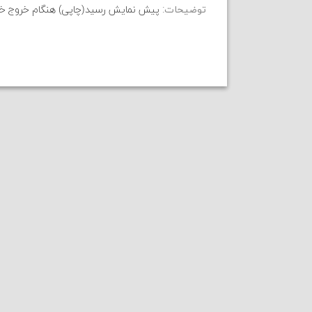
توضیحات:
پیش نمایش رسید(چاپی) هنگام خروج خ