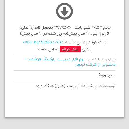
حجم ۳۰.۵۲ کیلو بایت , ۱۳۶۶x۵۷۶ پیکسل (اندازه اصلی) ,
تاریخ آپلود ۱۰ سال پیش(به روز شده در ۱۰ سال پیش)
لینک کوتاه به این صفحه:
vtwo.org/6168837937
یا کپی
لینک کوتاه
به این صفحه
در ارتباط با مطلب:
نرم افزار مدیریت پارکینگ هوشمند -
محصولی از شرکت توسن
منبع:
وی2
توضیحات:
پیش نمایش رسید(چاپی) هنگام ورود