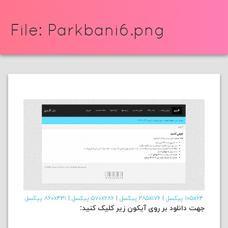
File: Parkbani6.png
۱۰۵x۶۴ پیکسل
|
۲۸۵x۱۷۶ پیکسل
|
۵۷۰x۲۸۶ پیکسل
|
۸۶۰x۴۳۱ پیکسل
جهت دانلود بر روی آیکون زیر کلیک کنید: