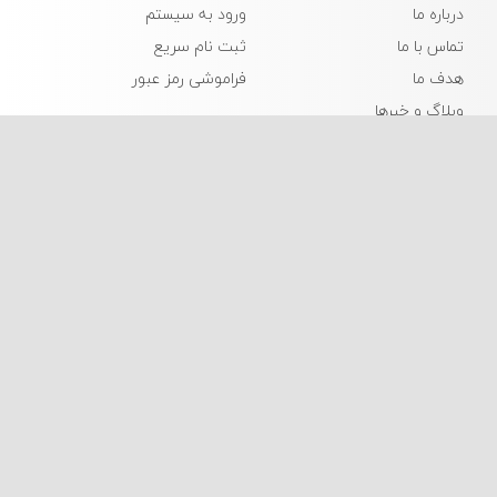
درباره ما
ورود به سیستم
تماس با ما
ثبت نام سریع
هدف ما
فراموشی رمز عبور
وبلاگ و خبرها
زبانها
فارسی
English
© 2026
Tosan
- 0.0097